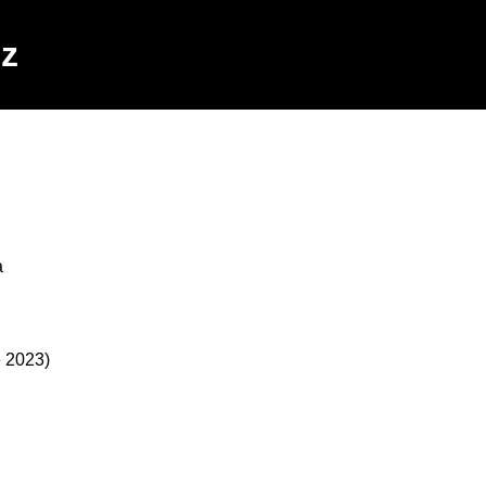
cz
a
e 2023)