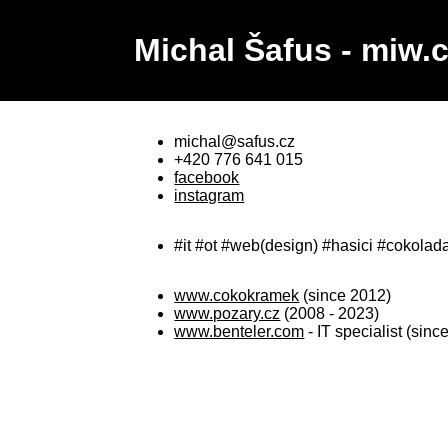
Michal Šafus - miw.
michal@safus.cz
+420 776 641 015
facebook
instagram
#it #ot #web(design) #hasici #cokolad
www.cokokramek
(since 2012)
www.pozary.cz
(2008 - 2023)
www.benteler.com
- IT specialist (sinc